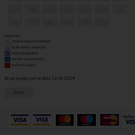
19
20
21
22
23
24
25
26
27
28
29
30
31
Legenda:
rezerwacja niemożliwa
1
brak miejsc wolnych
1
dzień bezpłatny
1
termin wydarzenia
1
wybrana data
1
Brak wydarzeń w dniu 12.08.2024