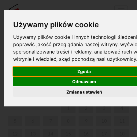
Menu
Używamy plików cookie
Używamy plików cookie i innych technologii śledzeni
Twój koszyk jest pusty!
poprawić jakość przeglądania naszej witryny, wyświe
pl
en
spersonalizowane treści i reklamy, analizować ruch w
witrynie i wiedzieć, skąd pochodzą nasi użytkownicy
“FRYCEK SPACERUJE…” - CYKL SPACERÓW DLA
RODZIN Z DZIEĆMI
Zgoda
Odmawiam
SIERPIEŃ 2024
Zmiana ustawień
PON
WT
ŚR
CZW
PIĄ
SOB
NIE
1
2
3
4
5
6
7
8
9
10
11
12
13
14
15
16
17
18