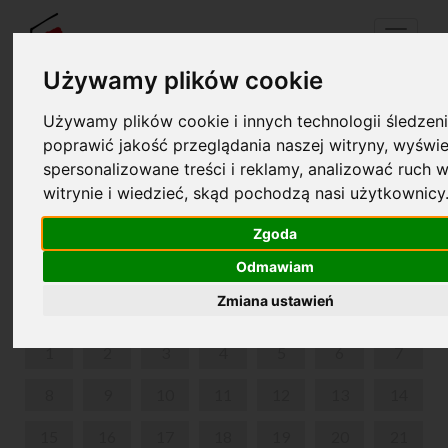
Menu
Używamy plików cookie
Używamy plików cookie i innych technologii śledzeni
Twój koszyk jest pusty!
poprawić jakość przeglądania naszej witryny, wyświe
pl
en
spersonalizowane treści i reklamy, analizować ruch w
witrynie i wiedzieć, skąd pochodzą nasi użytkownicy
“FRYCEK SPACERUJE…” - CYKL SPACERÓW DLA
RODZIN Z DZIEĆMI
Zgoda
Odmawiam
LIPIEC 2024
Zmiana ustawień
PON
WT
ŚR
CZW
PIĄ
SOB
NIE
1
2
3
4
5
6
7
8
9
10
11
12
13
14
15
16
17
18
19
20
21