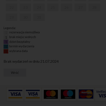
22
23
24
25
26
27
28
29
30
31
Legenda:
rezerwacja niemożliwa
1
brak miejsc wolnych
1
dzień bezpłatny
1
termin wydarzenia
1
wybrana data
1
Brak wydarzeń w dniu 21.07.2024