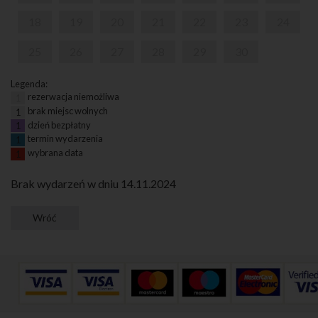
18
19
20
21
22
23
24
25
26
27
28
29
30
Legenda:
rezerwacja niemożliwa
1
brak miejsc wolnych
1
dzień bezpłatny
1
termin wydarzenia
1
wybrana data
1
Brak wydarzeń w dniu 14.11.2024