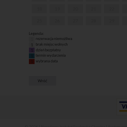
18
19
20
21
22
25
26
27
28
29
Legenda:
rezerwacja niemożliwa
1
brak miejsc wolnych
1
dzień bezpłatny
1
termin wydarzenia
1
wybrana data
1
© 2026 | Narodowy Instytut Fryderyka Chopina |
System spr