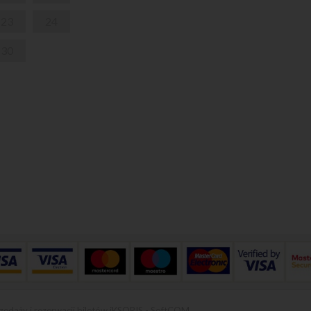
23
24
30
zedaży i rezerwacji biletów iKSORIS
-
SoftCOM