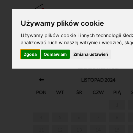
BILET
Używamy plików cookie
Używamy plików cookie i innych technologii śledz
analizować ruch w naszej witrynie i wiedzieć, sk
Twój koszyk jest pusty!
Zgoda
Odmawiam
Zmiana ustawień
MIĘDZYPOKOLENIOWE WARSZTATY PLA
ŻELAZOWEJ WOLI
LISTOPAD 2024
PON
WT
ŚR
CZW
PIĄ
1
4
5
6
7
8
11
12
13
14
15