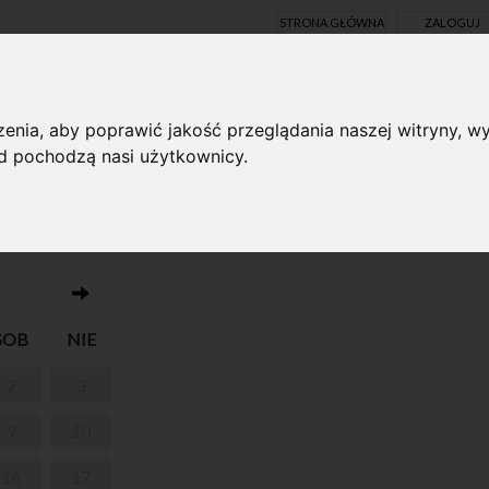
STRONA GŁÓWNA
ZALOGUJ
Y ONLINE
enia, aby poprawić jakość przeglądania naszej witryny, wy
ąd pochodzą nasi użytkownicy.
Brak wydarzeń w dniu 02.11.2024
STYCZNE W
SOB
NIE
2
3
9
10
16
17