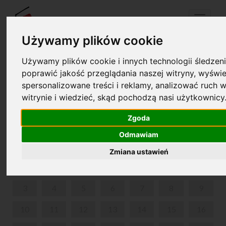
Menu
Używamy plików cookie
Używamy plików cookie i innych technologii śledzeni
Twój koszyk jest pusty!
poprawić jakość przeglądania naszej witryny, wyświe
pl
en
spersonalizowane treści i reklamy, analizować ruch w
witrynie i wiedzieć, skąd pochodzą nasi użytkownicy
„WARSZTATY PRZYRODNICZE”
Zgoda
LUTY 2025
Odmawiam
PON
WT
ŚR
CZW
PIĄ
SOB
NIE
Zmiana ustawień
1
2
3
4
5
6
7
8
9
10
11
12
13
14
15
16