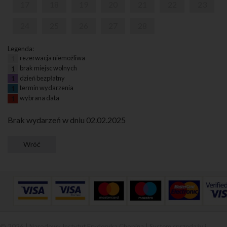
17
18
19
20
21
22
23
24
25
26
27
28
Legenda:
rezerwacja niemożliwa
1
brak miejsc wolnych
1
dzień bezpłatny
1
termin wydarzenia
1
wybrana data
1
Brak wydarzeń w dniu 02.02.2025
© 2026 | Narodowy Instytut Fryderyka Chopina |
System sprzedaży i