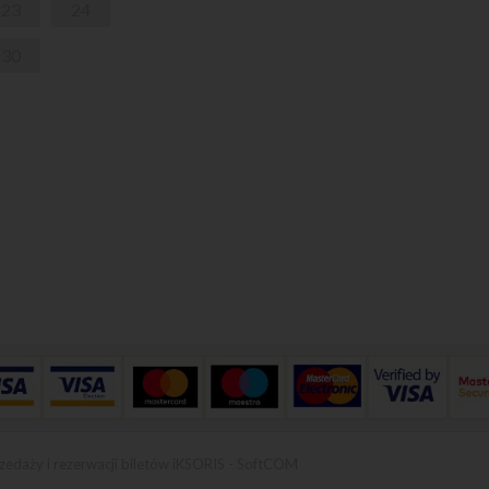
23
24
30
zedaży i rezerwacji biletów iKSORIS
-
SoftCOM