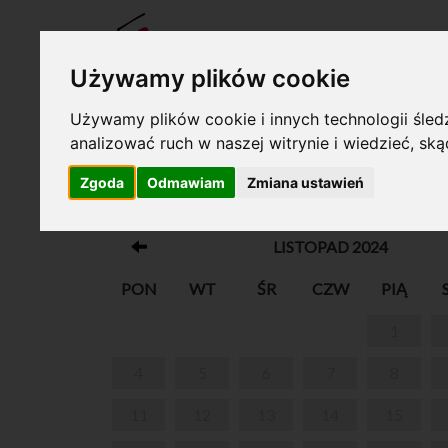
BILET
Używamy plików cookie
Używamy plików cookie i innych technologii śledz
analizować ruch w naszej witrynie i wiedzieć, sk
Twój koszyk jest pusty!
Zgoda
Odmawiam
Zmiana ustawień
„WARSZTATY PRZYRODNICZE”
LISTOPAD 2024
PON
WT
ŚR
CZW
PIĄ
1
4
5
6
7
8
11
12
13
14
15