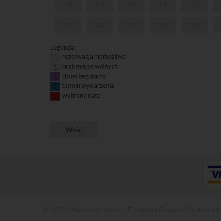
18
19
20
21
22
25
26
27
28
29
Legenda:
rezerwacja niemożliwa
1
brak miejsc wolnych
1
dzień bezpłatny
1
termin wydarzenia
1
wybrana data
1
© 2026 | Narodowy Instytut Fryderyka Chopina |
System spr