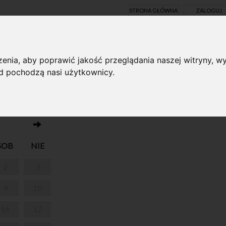
STRONA GŁÓWNA
ZALOGUJ
Y ONLINE
enia, aby poprawić jakość przeglądania naszej witryny, wy
ąd pochodzą nasi użytkownicy.
Brak wydarzeń w dniu 02.11.2024
SOB
NIE
2
3
9
10
16
17