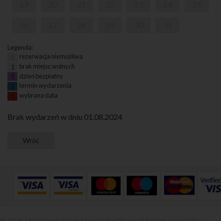
19
20
21
22
23
24
25
26
27
28
29
30
31
Legenda:
rezerwacja niemożliwa
1
brak miejsc wolnych
1
dzień bezpłatny
1
termin wydarzenia
1
wybrana data
1
Brak wydarzeń w dniu 01.08.2024
© 2026 | Narodowy Instytut Fryderyka Chopina |
System sprzedaży i