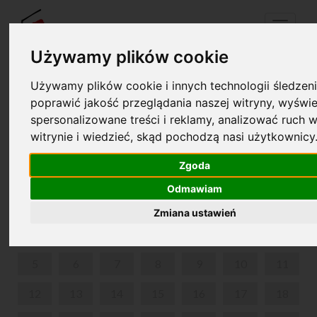
Menu
Używamy plików cookie
Używamy plików cookie i innych technologii śledzeni
Twój koszyk jest pusty!
poprawić jakość przeglądania naszej witryny, wyświe
pl
en
spersonalizowane treści i reklamy, analizować ruch w
witrynie i wiedzieć, skąd pochodzą nasi użytkownicy
„WARSZTATY PRZYRODNICZE”
Zgoda
SIERPIEŃ 2024
Odmawiam
PON
WT
ŚR
CZW
PIĄ
SOB
NIE
Zmiana ustawień
1
2
3
4
5
6
7
8
9
10
11
12
13
14
15
16
17
18