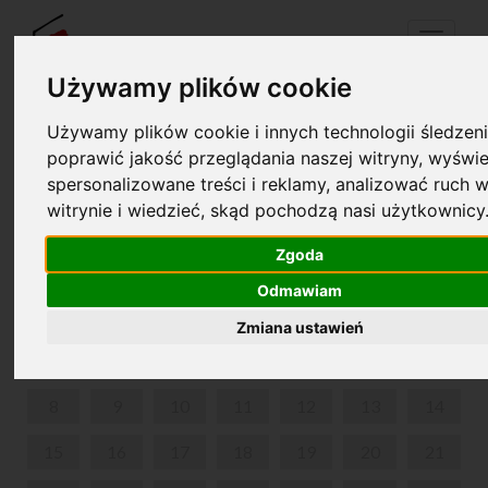
Menu
Używamy plików cookie
Używamy plików cookie i innych technologii śledzeni
Twój koszyk jest pusty!
poprawić jakość przeglądania naszej witryny, wyświe
pl
en
spersonalizowane treści i reklamy, analizować ruch w
witrynie i wiedzieć, skąd pochodzą nasi użytkownicy
„WARSZTATY PRZYRODNICZE”
Zgoda
LIPIEC 2024
Odmawiam
PON
WT
ŚR
CZW
PIĄ
SOB
NIE
Zmiana ustawień
1
2
3
4
5
6
7
8
9
10
11
12
13
14
15
16
17
18
19
20
21