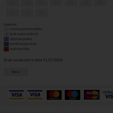
22
23
24
25
26
27
28
29
30
31
Legenda:
rezerwacja niemożliwa
1
brak miejsc wolnych
1
dzień bezpłatny
1
termin wydarzenia
1
wybrana data
1
Brak wydarzeń w dniu 11.07.2024
© 2026 | Narodowy Instytut Fryderyka Chopina |
System sprzedaży i