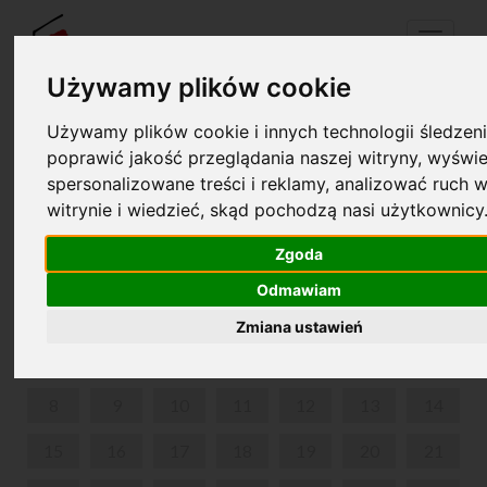
Menu
Używamy plików cookie
Używamy plików cookie i innych technologii śledzeni
Twój koszyk jest pusty!
poprawić jakość przeglądania naszej witryny, wyświe
pl
en
spersonalizowane treści i reklamy, analizować ruch w
witrynie i wiedzieć, skąd pochodzą nasi użytkownicy
MUSICONKI
Zgoda
CZERWIEC 2026
Odmawiam
PON
WT
ŚR
CZW
PIĄ
SOB
NIE
Zmiana ustawień
1
2
3
4
5
6
7
8
9
10
11
12
13
14
15
16
17
18
19
20
21