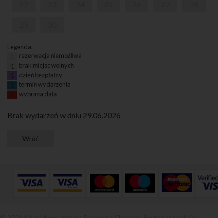
22
23
24
25
26
27
28
29
30
Legenda:
rezerwacja niemożliwa
1
brak miejsc wolnych
1
dzień bezpłatny
1
termin wydarzenia
1
wybrana data
1
Brak wydarzeń w dniu 29.06.2026
© 2026 | Narodowy Instytut Fryderyka Chopina |
System sprzedaży i