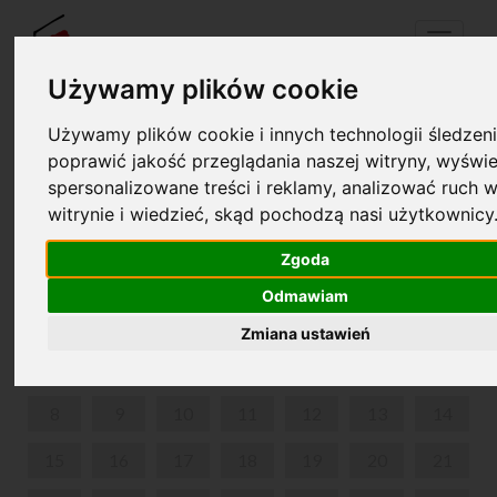
Menu
Używamy plików cookie
Używamy plików cookie i innych technologii śledzeni
Twój koszyk jest pusty!
poprawić jakość przeglądania naszej witryny, wyświe
pl
en
spersonalizowane treści i reklamy, analizować ruch w
witrynie i wiedzieć, skąd pochodzą nasi użytkownicy
MUSICONKI
Zgoda
CZERWIEC 2026
Odmawiam
PON
WT
ŚR
CZW
PIĄ
SOB
NIE
Zmiana ustawień
1
2
3
4
5
6
7
8
9
10
11
12
13
14
15
16
17
18
19
20
21