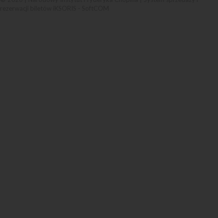
rezerwacji biletów iKSORIS
-
SoftCOM