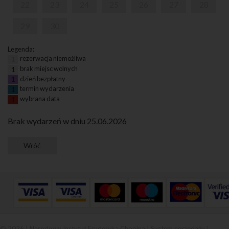
22
23
24
25
26
27
28
29
30
Legenda:
rezerwacja niemożliwa
1
brak miejsc wolnych
1
dzień bezpłatny
1
termin wydarzenia
1
wybrana data
1
Brak wydarzeń w dniu 25.06.2026
© 2026 | Narodowy Instytut Fryderyka Chopina |
System sprzedaży i