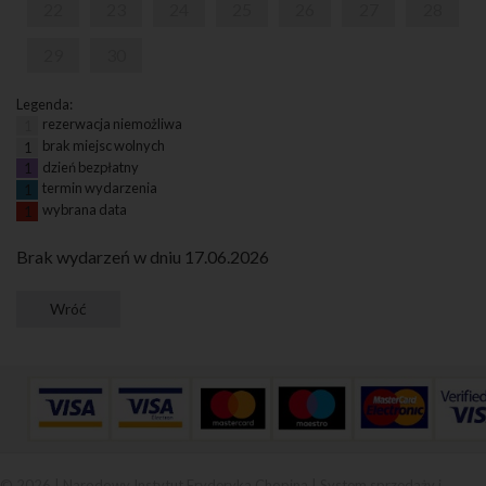
22
23
24
25
26
27
28
29
30
Legenda:
rezerwacja niemożliwa
1
brak miejsc wolnych
1
dzień bezpłatny
1
termin wydarzenia
1
wybrana data
1
Brak wydarzeń w dniu 17.06.2026
© 2026 | Narodowy Instytut Fryderyka Chopina |
System sprzedaży i