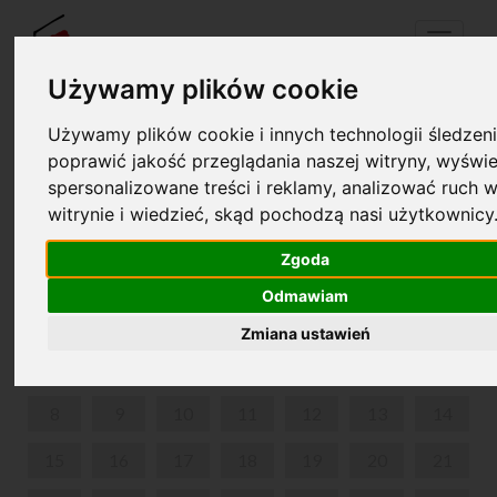
Menu
Używamy plików cookie
Używamy plików cookie i innych technologii śledzeni
Twój koszyk jest pusty!
poprawić jakość przeglądania naszej witryny, wyświe
pl
en
spersonalizowane treści i reklamy, analizować ruch w
witrynie i wiedzieć, skąd pochodzą nasi użytkownicy
MUSICONKI
Zgoda
CZERWIEC 2026
Odmawiam
PON
WT
ŚR
CZW
PIĄ
SOB
NIE
Zmiana ustawień
1
2
3
4
5
6
7
8
9
10
11
12
13
14
15
16
17
18
19
20
21