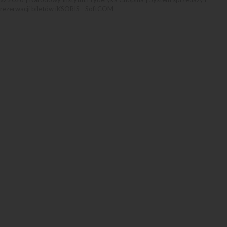
rezerwacji biletów iKSORIS
-
SoftCOM