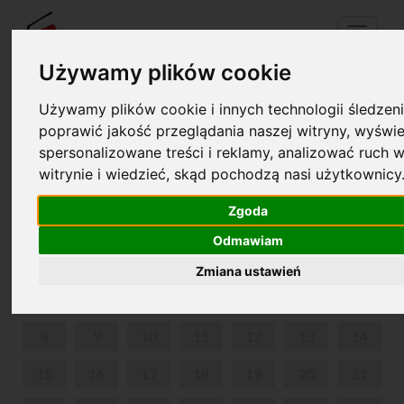
Menu
Używamy plików cookie
Używamy plików cookie i innych technologii śledzeni
Twój koszyk jest pusty!
poprawić jakość przeglądania naszej witryny, wyświe
pl
en
spersonalizowane treści i reklamy, analizować ruch w
witrynie i wiedzieć, skąd pochodzą nasi użytkownicy
MUSICONKI
Zgoda
CZERWIEC 2026
Odmawiam
PON
WT
ŚR
CZW
PIĄ
SOB
NIE
Zmiana ustawień
1
2
3
4
5
6
7
8
9
10
11
12
13
14
15
16
17
18
19
20
21