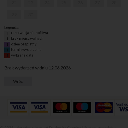
22
23
24
25
26
27
28
29
30
Legenda:
rezerwacja niemożliwa
1
brak miejsc wolnych
1
dzień bezpłatny
1
termin wydarzenia
1
wybrana data
1
Brak wydarzeń w dniu 12.06.2026
© 2026 | Narodowy Instytut Fryderyka Chopina |
System sprzedaży i