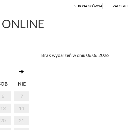
STRONA GŁÓWNA
ZALOGUJ
Y ONLINE
Brak wydarzeń w dniu 06.06.2026
SOB
NIE
6
7
13
14
20
21