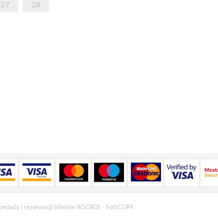
27
28
zedaży i rezerwacji biletów iKSORIS
-
SoftCOM