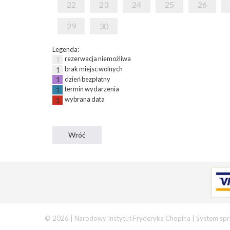
22
23
24
25
26
29
30
Legenda:
rezerwacja niemożliwa
1
brak miejsc wolnych
1
dzień bezpłatny
1
termin wydarzenia
1
wybrana data
1
© 2026 | Narodowy Instytut Fryderyka Chopina |
System spr