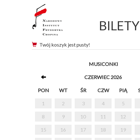
BILET
Twój koszyk jest pusty!
MUSICONKI
CZERWIEC 2026
PON
WT
ŚR
CZW
PIĄ
1
2
3
4
5
8
9
10
11
12
15
16
17
18
19