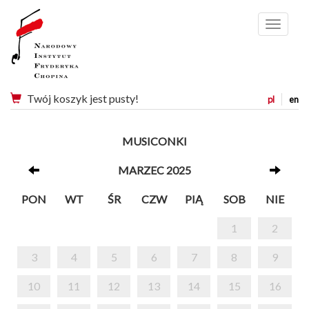
Menu
Twój koszyk jest pusty!
pl
en
MUSICONKI
MARZEC 2025
PON
WT
ŚR
CZW
PIĄ
SOB
NIE
1
2
3
4
5
6
7
8
9
10
11
12
13
14
15
16