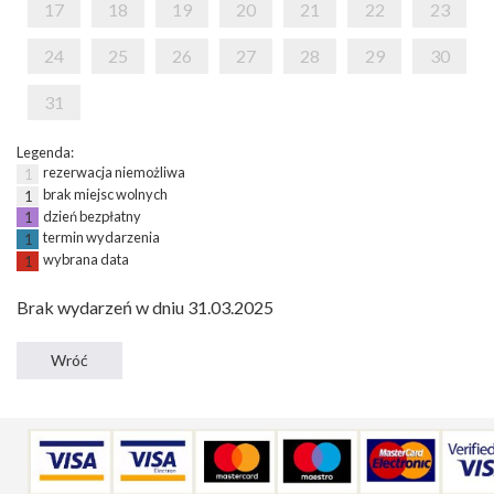
17
18
19
20
21
22
23
24
25
26
27
28
29
30
31
Legenda:
rezerwacja niemożliwa
1
brak miejsc wolnych
1
dzień bezpłatny
1
termin wydarzenia
1
wybrana data
1
Brak wydarzeń w dniu 31.03.2025