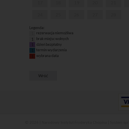
17
18
19
20
21
24
25
26
27
28
Legenda:
rezerwacja niemożliwa
1
brak miejsc wolnych
1
dzień bezpłatny
1
termin wydarzenia
1
wybrana data
1
© 2026 | Narodowy Instytut Fryderyka Chopina |
System spr