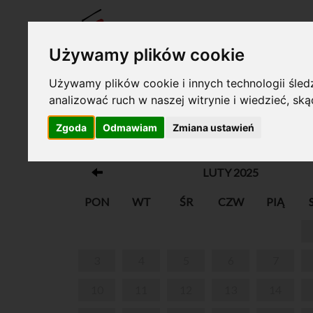
BILET
Używamy plików cookie
Używamy plików cookie i innych technologii śledz
analizować ruch w naszej witrynie i wiedzieć, sk
Twój koszyk jest pusty!
Zgoda
Odmawiam
Zmiana ustawień
MUSICONKI
LUTY 2025
PON
WT
ŚR
CZW
PIĄ
3
4
5
6
7
10
11
12
13
14