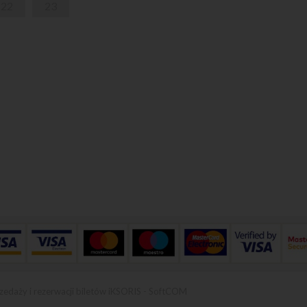
22
23
zedaży i rezerwacji biletów iKSORIS
-
SoftCOM