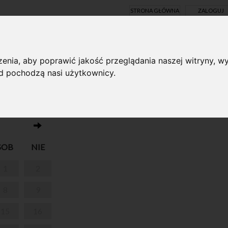
STRONA GŁÓWNA
ZALOGUJ
Y ONLINE
enia, aby poprawić jakość przeglądania naszej witryny, wy
ąd pochodzą nasi użytkownicy.
Brak wydarzeń w dniu 08.02.2025
SOB
NIE
1
2
8
9
15
16