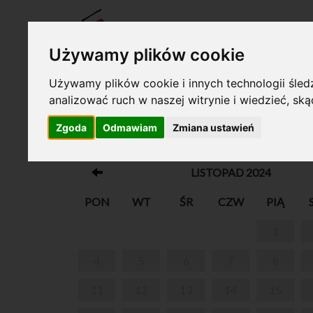
BILET
Używamy plików cookie
Używamy plików cookie i innych technologii śledz
analizować ruch w naszej witrynie i wiedzieć, sk
Twój koszyk jest pusty!
Zgoda
Odmawiam
Zmiana ustawień
MUSICONKI
LISTOPAD 2024
PON
WT
ŚR
CZW
PIĄ
1
4
5
6
7
8
11
12
13
14
15