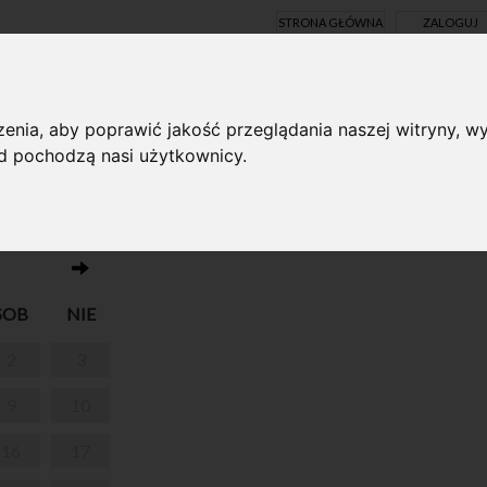
STRONA GŁÓWNA
ZALOGUJ
Y ONLINE
enia, aby poprawić jakość przeglądania naszej witryny, wy
ąd pochodzą nasi użytkownicy.
Brak wydarzeń w dniu 05.11.2024
SOB
NIE
2
3
9
10
16
17