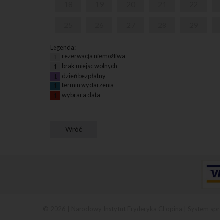
18
19
20
21
22
25
26
27
28
29
Legenda:
rezerwacja niemożliwa
1
brak miejsc wolnych
1
dzień bezpłatny
1
termin wydarzenia
1
wybrana data
1
© 2026 | Narodowy Instytut Fryderyka Chopina |
System spr