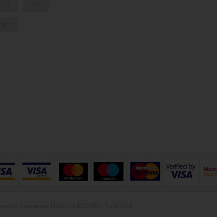
23
24
30
zedaży i rezerwacji biletów iKSORIS
-
SoftCOM