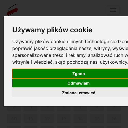
Menu
Używamy plików cookie
Twój koszyk jest pusty!
Używamy plików cookie i innych technologii śledzeni
pl
en
poprawić jakość przeglądania naszej witryny, wyświe
spersonalizowane treści i reklamy, analizować ruch w
MUSICONKI
witrynie i wiedzieć, skąd pochodzą nasi użytkownicy
CZERWIEC 2024
Zgoda
PON
WT
ŚR
CZW
PIĄ
SOB
NIE
Odmawiam
Zmiana ustawień
1
2
3
4
5
6
7
8
9
10
11
12
13
14
15
16