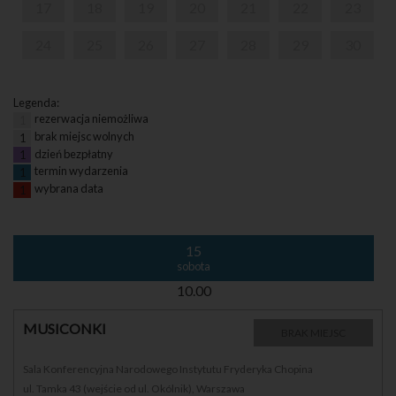
17
18
19
20
21
22
23
24
25
26
27
28
29
30
Legenda:
rezerwacja niemożliwa
1
brak miejsc wolnych
1
dzień bezpłatny
1
termin wydarzenia
1
wybrana data
1
15
sobota
10.00
MUSICONKI
BRAK MIEJSC
Sala Konferencyjna Narodowego Instytutu Fryderyka Chopina
ul. Tamka 43 (wejście od ul. Okólnik), Warszawa