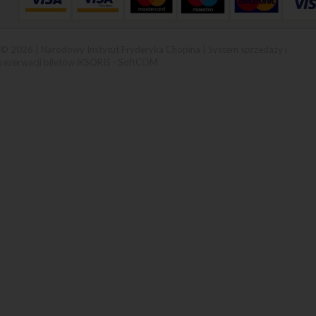
© 2026 | Narodowy Instytut Fryderyka Chopina |
System sprzedaży i
rezerwacji biletów iKSORIS
-
SoftCOM