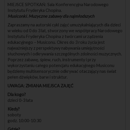
MIEJSCE SPOTKAŃ: Sala Konferencyjna Narodowego
Instytutu Fryderyka Chopina.
Musiconki. Muzyczne zabawy dla najmłodszych
Zapraszamy na autorski cykl zajęć umuzykalniających dla dzieci
w wieku od 0 do 3 lat, stworzony we współpracy Narodowego
Instytutu Fryderyka Chopina z twórcami urządzenia
edukacyjnego – Musiconu. Okres do 3 roku życia jest
najważniejszy z perspektywy nabywania umiejętności
słuchowych i odkrywania szczególnych zdolności muzycznych.
Poprzez zabawę, śpiew, ruch, instrumenty i przy
wykorzystaniu całego potencjału edukacyjnego Musiconu
będziemy multisensorycznie odkrywać otaczający nas świat
pełen dźwięków, barw i struktur.
UWAGA: ZMIANA MIEJSCA ZAJĘĆ
Dla kogo?
dzieci 0-3 lata
Kiedy?
soboty
godz. 10:00-10:30
Gdzie?