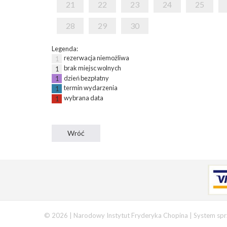
21
22
23
24
25
28
29
30
Legenda:
rezerwacja niemożliwa
1
brak miejsc wolnych
1
dzień bezpłatny
1
termin wydarzenia
1
wybrana data
1
© 2026 | Narodowy Instytut Fryderyka Chopina |
System spr