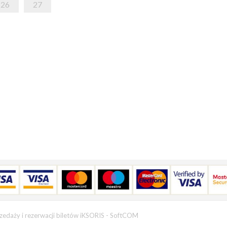
26
27
zedaży i rezerwacji biletów iKSORIS
-
SoftCOM