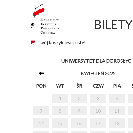
BILET
Twój koszyk jest pusty!
UNIWERSYTET DLA DOROSŁYC
KWIECIEŃ 2025
PON
WT
ŚR
CZW
PIĄ
1
2
3
4
7
8
9
10
11
14
15
16
17
18