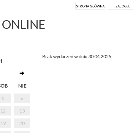
STRONA GŁÓWNA
ZALOGUJ
Y ONLINE
Brak wydarzeń w dniu 30.04.2025
H
SOB
NIE
5
6
12
13
19
20