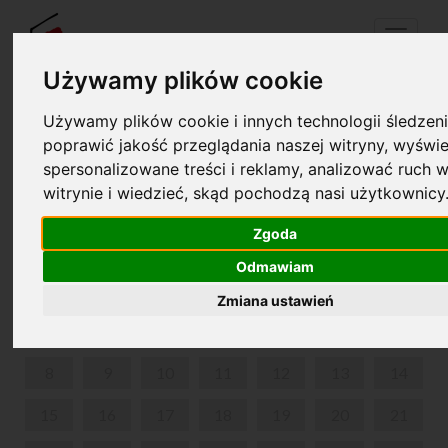
Menu
Używamy plików cookie
Używamy plików cookie i innych technologii śledzeni
Twój koszyk jest pusty!
poprawić jakość przeglądania naszej witryny, wyświe
pl
en
spersonalizowane treści i reklamy, analizować ruch w
witrynie i wiedzieć, skąd pochodzą nasi użytkownicy
UNIWERSYTET DLA DOROSŁYCH
Zgoda
LIPIEC 2024
Odmawiam
PON
WT
ŚR
CZW
PIĄ
SOB
NIE
Zmiana ustawień
1
2
3
4
5
6
7
8
9
10
11
12
13
14
15
16
17
18
19
20
21