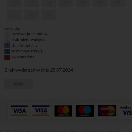
22
23
24
25
26
27
28
29
30
31
Legenda:
rezerwacja niemożliwa
1
brak miejsc wolnych
1
dzień bezpłatny
1
termin wydarzenia
1
wybrana data
1
Brak wydarzeń w dniu 25.07.2024
© 2026 | Narodowy Instytut Fryderyka Chopina |
System sprzedaży i