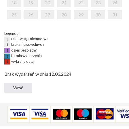
18
19
20
21
22
23
24
25
26
27
28
29
30
31
Legenda:
rezerwacja niemożliwa
1
brak miejsc wolnych
1
dzień bezpłatny
1
termin wydarzenia
1
wybrana data
1
Brak wydarzeń w dniu 12.03.2024