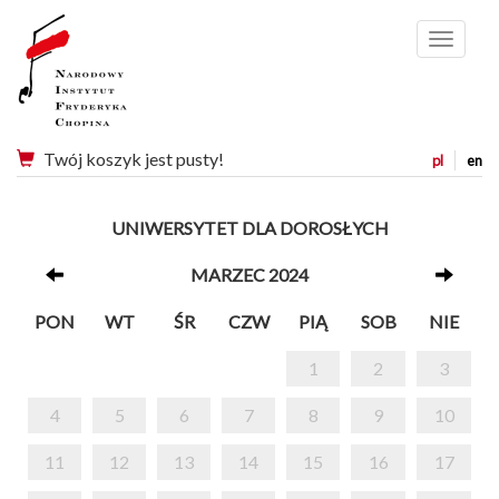
Menu
Twój koszyk jest pusty!
pl
en
UNIWERSYTET DLA DOROSŁYCH
MARZEC 2024
PON
WT
ŚR
CZW
PIĄ
SOB
NIE
1
2
3
4
5
6
7
8
9
10
11
12
13
14
15
16
17