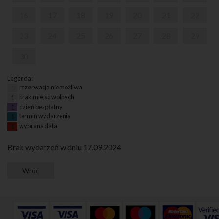
16
17
18
19
20
21
22
23
24
25
26
27
28
29
30
Legenda:
rezerwacja niemożliwa
1
brak miejsc wolnych
1
dzień bezpłatny
1
termin wydarzenia
1
wybrana data
1
Brak wydarzeń w dniu 17.09.2024