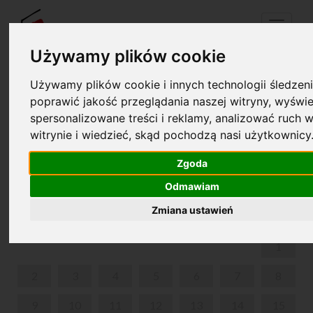
Menu
Używamy plików cookie
Używamy plików cookie i innych technologii śledzeni
Twój koszyk jest pusty!
poprawić jakość przeglądania naszej witryny, wyświe
pl
en
spersonalizowane treści i reklamy, analizować ruch w
witrynie i wiedzieć, skąd pochodzą nasi użytkownicy
WARSZTATY MUZYCZNO-RYTMICZNE „WITAJ,
MUZYKO!”
Zgoda
Odmawiam
WRZESIEŃ 2024
Zmiana ustawień
PON
WT
ŚR
CZW
PIĄ
SOB
NIE
1
2
3
4
5
6
7
8
9
10
11
12
13
14
15