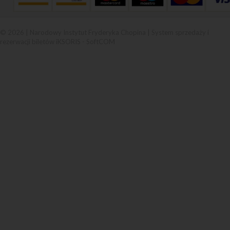
© 2026 | Narodowy Instytut Fryderyka Chopina |
System sprzedaży i
rezerwacji biletów iKSORIS
-
SoftCOM