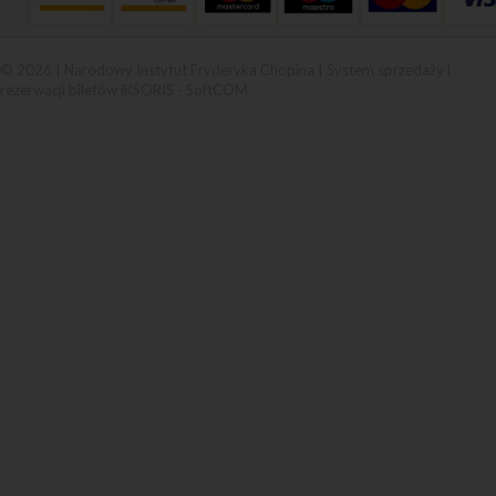
© 2026 | Narodowy Instytut Fryderyka Chopina |
System sprzedaży i
rezerwacji biletów iKSORIS
-
SoftCOM