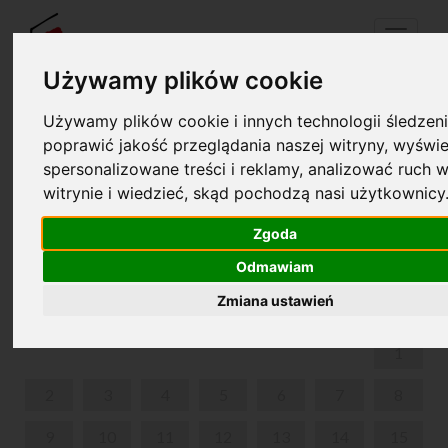
Menu
Używamy plików cookie
Używamy plików cookie i innych technologii śledzeni
Twój koszyk jest pusty!
poprawić jakość przeglądania naszej witryny, wyświe
pl
en
spersonalizowane treści i reklamy, analizować ruch w
witrynie i wiedzieć, skąd pochodzą nasi użytkownicy
WARSZTATY MUZYCZNO-RYTMICZNE „WITAJ,
MUZYKO!”
Zgoda
Odmawiam
WRZESIEŃ 2024
Zmiana ustawień
PON
WT
ŚR
CZW
PIĄ
SOB
NIE
1
2
3
4
5
6
7
8
9
10
11
12
13
14
15