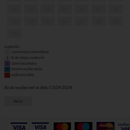
16
17
18
19
20
21
22
23
24
25
26
27
28
29
30
Legenda:
rezerwacja niemożliwa
1
brak miejsc wolnych
1
dzień bezpłatny
1
termin wydarzenia
1
wybrana data
1
Brak wydarzeń w dniu 13.09.2024