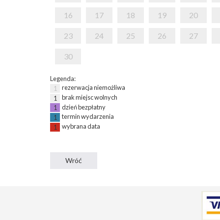
16
17
18
19
20
23
24
25
26
27
30
Legenda:
rezerwacja niemożliwa
1
brak miejsc wolnych
1
dzień bezpłatny
1
termin wydarzenia
1
wybrana data
1