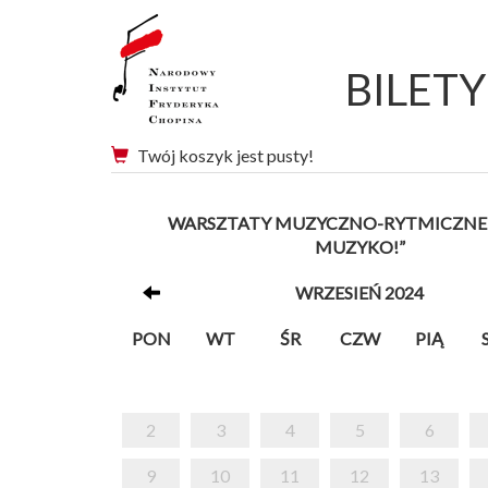
BILET
Twój koszyk jest pusty!
WARSZTATY MUZYCZNO-RYTMICZNE 
MUZYKO!”
WRZESIEŃ 2024
PON
WT
ŚR
CZW
PIĄ
2
3
4
5
6
9
10
11
12
13