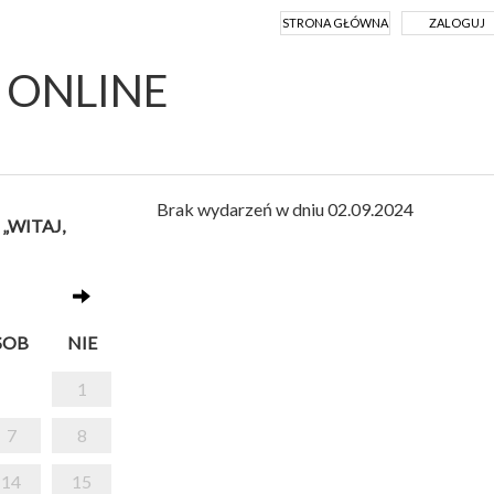
STRONA GŁÓWNA
ZALOGUJ
Y ONLINE
Brak wydarzeń w dniu 02.09.2024
„WITAJ,
SOB
NIE
1
7
8
14
15