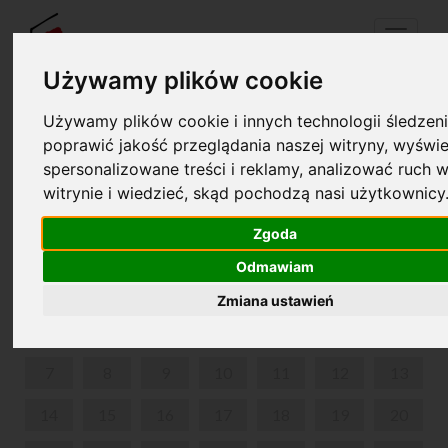
Menu
Używamy plików cookie
Używamy plików cookie i innych technologii śledzeni
Twój koszyk jest pusty!
poprawić jakość przeglądania naszej witryny, wyświe
pl
en
spersonalizowane treści i reklamy, analizować ruch w
witrynie i wiedzieć, skąd pochodzą nasi użytkownicy
GORDONKI U FRYCKA
Zgoda
KWIECIEŃ 2025
Odmawiam
PON
WT
ŚR
CZW
PIĄ
SOB
NIE
Zmiana ustawień
1
2
3
4
5
6
7
8
9
10
11
12
13
14
15
16
17
18
19
20