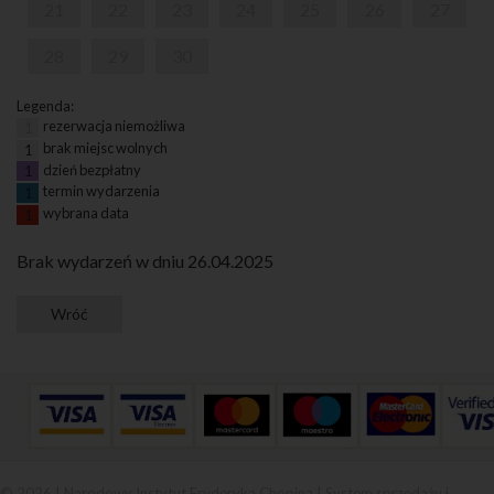
21
22
23
24
25
26
27
28
29
30
Legenda:
rezerwacja niemożliwa
1
brak miejsc wolnych
1
dzień bezpłatny
1
termin wydarzenia
1
wybrana data
1
Brak wydarzeń w dniu 26.04.2025
© 2026 | Narodowy Instytut Fryderyka Chopina |
System sprzedaży i