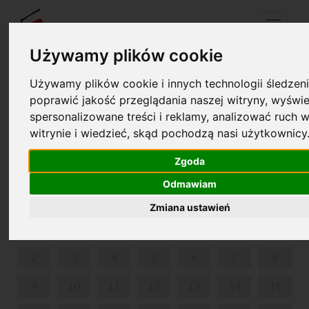
Menu
Używamy plików cookie
Używamy plików cookie i innych technologii śledzeni
Twój koszyk jest pusty!
poprawić jakość przeglądania naszej witryny, wyświe
pl
en
spersonalizowane treści i reklamy, analizować ruch w
witrynie i wiedzieć, skąd pochodzą nasi użytkownicy
GORDONKI U FRYCKA
Zgoda
WRZESIEŃ 2024
Odmawiam
PON
WT
ŚR
CZW
PIĄ
SOB
NIE
Zmiana ustawień
1
2
3
4
5
6
7
8
9
10
11
12
13
14
15