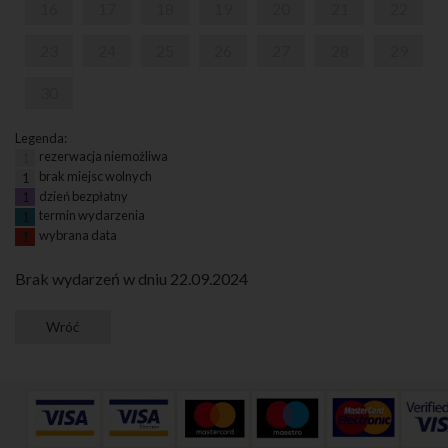
16
17
18
19
20
21
22
23
24
25
26
27
28
29
30
Legenda:
rezerwacja niemożliwa
1
brak miejsc wolnych
1
dzień bezpłatny
1
termin wydarzenia
1
wybrana data
1
Brak wydarzeń w dniu 22.09.2024