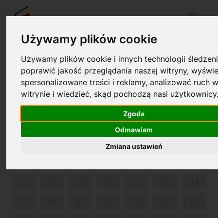
Menu
Używamy plików cookie
Używamy plików cookie i innych technologii śledzeni
Twój koszyk jest pusty!
poprawić jakość przeglądania naszej witryny, wyświe
pl
en
spersonalizowane treści i reklamy, analizować ruch w
witrynie i wiedzieć, skąd pochodzą nasi użytkownicy
GORDONKI U FRYCKA
Zgoda
LIPIEC 2024
Odmawiam
PON
WT
ŚR
CZW
PIĄ
SOB
NIE
Zmiana ustawień
1
2
3
4
5
6
7
8
9
10
11
12
13
14
15
16
17
18
19
20
21