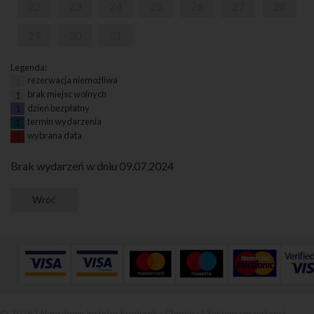
22
23
24
25
26
27
28
29
30
31
Legenda:
rezerwacja niemożliwa
1
brak miejsc wolnych
1
dzień bezpłatny
1
termin wydarzenia
1
wybrana data
1
Brak wydarzeń w dniu 09.07.2024
© 2026 | Narodowy Instytut Fryderyka Chopina |
System sprzedaży i