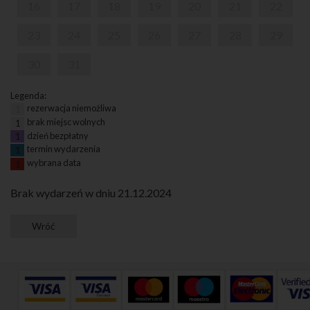
16
17
18
19
20
21
22
23
24
25
26
27
28
29
30
31
Legenda:
rezerwacja niemożliwa
1
brak miejsc wolnych
1
dzień bezpłatny
1
termin wydarzenia
1
wybrana data
1
Brak wydarzeń w dniu 21.12.2024