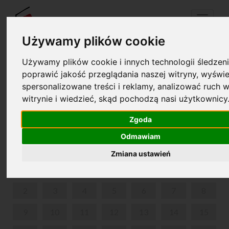
Menu
Używamy plików cookie
Używamy plików cookie i innych technologii śledzeni
Twój koszyk jest pusty!
poprawić jakość przeglądania naszej witryny, wyświe
pl
en
spersonalizowane treści i reklamy, analizować ruch w
witrynie i wiedzieć, skąd pochodzą nasi użytkownicy
MIKOŁAJKI W ŻELAZOWEJ WOLI
Zgoda
GRUDZIEŃ 2024
Odmawiam
PON
WT
ŚR
CZW
PIĄ
SOB
NIE
Zmiana ustawień
1
2
3
4
5
6
7
8
9
10
11
12
13
14
15