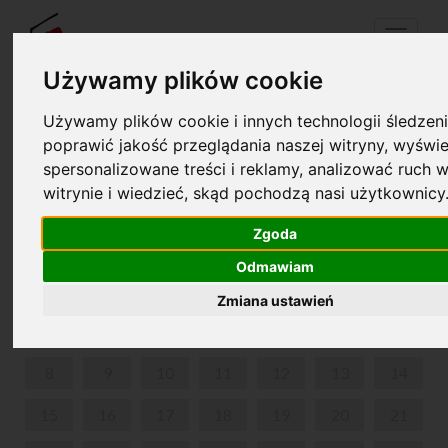
Menu
Używamy plików cookie
Używamy plików cookie i innych technologii śledzeni
Twój koszyk jest pusty!
poprawić jakość przeglądania naszej witryny, wyświe
pl
en
spersonalizowane treści i reklamy, analizować ruch w
witrynie i wiedzieć, skąd pochodzą nasi użytkownicy
MIKOŁAJKI W ŻELAZOWEJ WOLI
Zgoda
STYCZEŃ 2024
Odmawiam
PON
WT
ŚR
CZW
PIĄ
SOB
NIE
Zmiana ustawień
1
2
3
4
5
6
7
8
9
10
11
12
13
14
15
16
17
18
19
20
21