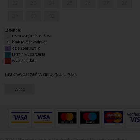
22
23
24
25
26
27
28
29
30
31
Legenda:
rezerwacja niemożliwa
1
brak miejsc wolnych
1
dzień bezpłatny
1
termin wydarzenia
1
wybrana data
1
Brak wydarzeń w dniu 28.01.2024
© 2026 | Narodowy Instytut Fryderyka Chopina |
System sprzedaży i