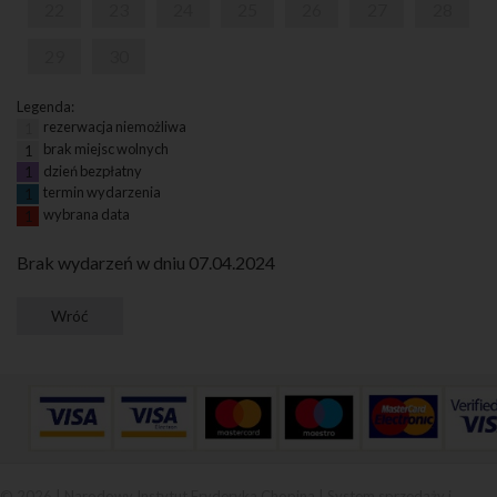
22
23
24
25
26
27
28
29
30
Legenda:
rezerwacja niemożliwa
1
brak miejsc wolnych
1
dzień bezpłatny
1
termin wydarzenia
1
wybrana data
1
Brak wydarzeń w dniu 07.04.2024
© 2026 | Narodowy Instytut Fryderyka Chopina |
System sprzedaży i