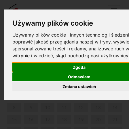
Menu
Używamy plików cookie
Używamy plików cookie i innych technologii śledzeni
Twój koszyk jest pusty!
poprawić jakość przeglądania naszej witryny, wyświe
pl
en
spersonalizowane treści i reklamy, analizować ruch w
witrynie i wiedzieć, skąd pochodzą nasi użytkownicy
Z FRYCKIEM W ŚWIAT MUZYKI
Zgoda
KWIECIEŃ 2024
Odmawiam
PON
WT
ŚR
CZW
PIĄ
SOB
NIE
Zmiana ustawień
1
2
3
4
5
6
7
8
9
10
11
12
13
14
15
16
17
18
19
20
21