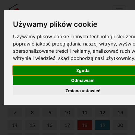
Menu
Używamy plików cookie
Używamy plików cookie i innych technologii śledzeni
Twój koszyk jest pusty!
poprawić jakość przeglądania naszej witryny, wyświe
pl
en
spersonalizowane treści i reklamy, analizować ruch w
witrynie i wiedzieć, skąd pochodzą nasi użytkownicy
KRAINA DŹWIĘKÓW
Zgoda
WRZESIEŃ 2026
Odmawiam
PON
WT
ŚR
CZW
PIĄ
SOB
NIE
Zmiana ustawień
1
2
3
4
5
6
7
8
9
10
11
12
13
14
15
16
17
18
19
20