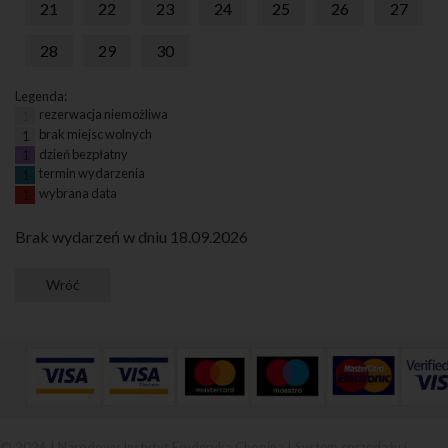
21
22
23
24
25
26
27
28
29
30
Legenda:
rezerwacja niemożliwa
1
brak miejsc wolnych
1
dzień bezpłatny
1
termin wydarzenia
1
wybrana data
1
Brak wydarzeń w dniu 18.09.2026
© 2026 | Narodowy Instytut Fryderyka Chopina |
System sprzedaży i