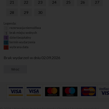
21
22
23
24
25
26
27
28
29
30
Legenda:
rezerwacja niemożliwa
1
brak miejsc wolnych
1
dzień bezpłatny
1
termin wydarzenia
1
wybrana data
1
Brak wydarzeń w dniu 02.09.2026
© 2026 | Narodowy Instytut Fryderyka Chopina |
System sprzedaży i