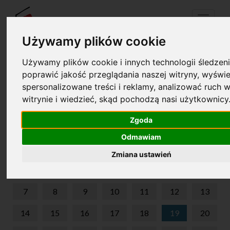
Menu
Używamy plików cookie
Używamy plików cookie i innych technologii śledzeni
Twój koszyk jest pusty!
poprawić jakość przeglądania naszej witryny, wyświe
pl
en
spersonalizowane treści i reklamy, analizować ruch w
witrynie i wiedzieć, skąd pochodzą nasi użytkownicy
KRAINA DŹWIĘKÓW
Zgoda
WRZESIEŃ 2026
Odmawiam
PON
WT
ŚR
CZW
PIĄ
SOB
NIE
Zmiana ustawień
1
2
3
4
5
6
7
8
9
10
11
12
13
14
15
16
17
18
19
20