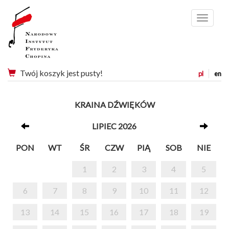
Menu
Twój koszyk jest pusty!
pl
en
KRAINA DŹWIĘKÓW
LIPIEC 2026
PON
WT
ŚR
CZW
PIĄ
SOB
NIE
1
2
3
4
5
6
7
8
9
10
11
12
13
14
15
16
17
18
19