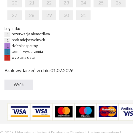
20
21
22
23
24
25
26
27
28
29
30
31
Legenda:
rezerwacja niemożliwa
1
brak miejsc wolnych
1
dzień bezpłatny
1
termin wydarzenia
1
wybrana data
1
Brak wydarzeń w dniu 01.07.2026
© 2026 | Narodowy Instytut Fryderyka Chopina |
System sprzedaży i