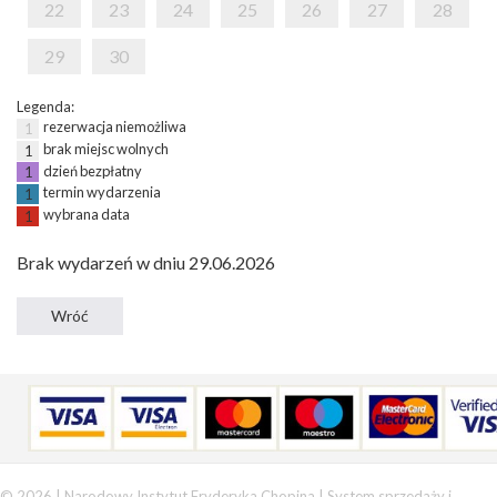
22
23
24
25
26
27
28
29
30
Legenda:
rezerwacja niemożliwa
1
brak miejsc wolnych
1
dzień bezpłatny
1
termin wydarzenia
1
wybrana data
1
Brak wydarzeń w dniu 29.06.2026
© 2026 | Narodowy Instytut Fryderyka Chopina |
System sprzedaży i