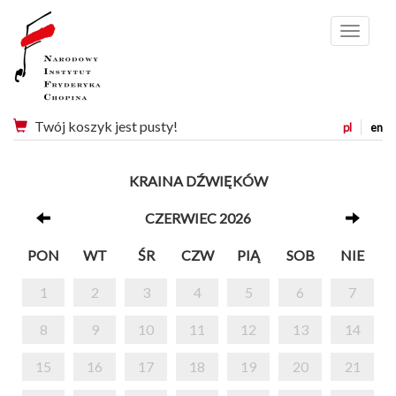
Menu
Twój koszyk jest pusty!
pl
en
KRAINA DŹWIĘKÓW
CZERWIEC 2026
PON
WT
ŚR
CZW
PIĄ
SOB
NIE
1
2
3
4
5
6
7
8
9
10
11
12
13
14
15
16
17
18
19
20
21