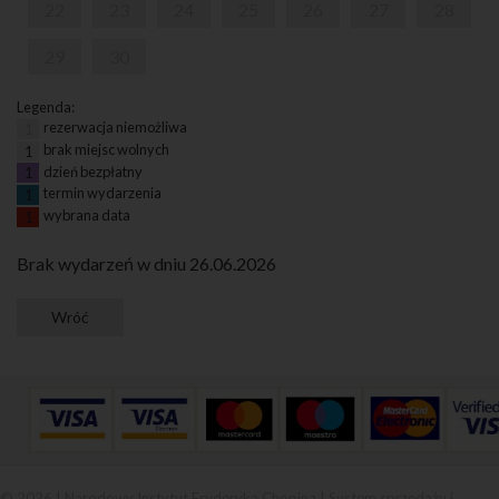
22
23
24
25
26
27
28
29
30
Legenda:
rezerwacja niemożliwa
1
brak miejsc wolnych
1
dzień bezpłatny
1
termin wydarzenia
1
wybrana data
1
Brak wydarzeń w dniu 26.06.2026
© 2026 | Narodowy Instytut Fryderyka Chopina |
System sprzedaży i