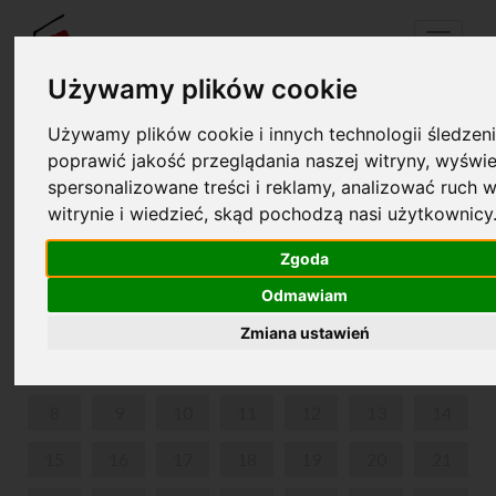
Menu
Używamy plików cookie
Używamy plików cookie i innych technologii śledzeni
Twój koszyk jest pusty!
poprawić jakość przeglądania naszej witryny, wyświe
pl
en
spersonalizowane treści i reklamy, analizować ruch w
witrynie i wiedzieć, skąd pochodzą nasi użytkownicy
KRAINA DŹWIĘKÓW
Zgoda
CZERWIEC 2026
Odmawiam
PON
WT
ŚR
CZW
PIĄ
SOB
NIE
Zmiana ustawień
1
2
3
4
5
6
7
8
9
10
11
12
13
14
15
16
17
18
19
20
21