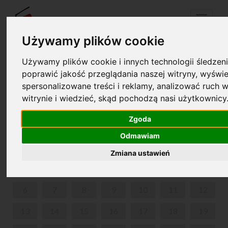
Menu
Używamy plików cookie
Używamy plików cookie i innych technologii śledzeni
Twój koszyk jest pusty!
poprawić jakość przeglądania naszej witryny, wyświe
pl
en
spersonalizowane treści i reklamy, analizować ruch w
witrynie i wiedzieć, skąd pochodzą nasi użytkownicy
KRAINA DŹWIĘKÓW
Zgoda
KWIECIEŃ 2026
Odmawiam
PON
WT
ŚR
CZW
PIĄ
SOB
NIE
Zmiana ustawień
1
2
3
4
5
6
7
8
9
10
11
12
13
14
15
16
17
18
19