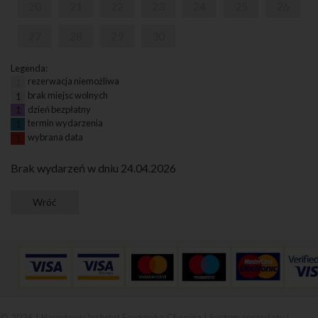
20
21
22
23
24
25
26
27
28
29
30
Legenda:
rezerwacja niemożliwa
1
brak miejsc wolnych
1
dzień bezpłatny
1
termin wydarzenia
1
wybrana data
1
Brak wydarzeń w dniu 24.04.2026
© 2026 | Narodowy Instytut Fryderyka Chopina |
System sprzedaży i