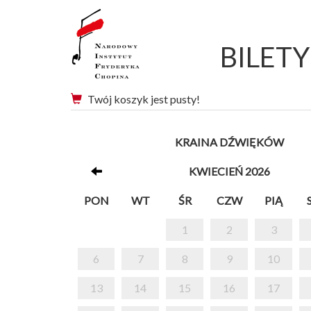
BILET
Twój koszyk jest pusty!
KRAINA DŹWIĘKÓW
KWIECIEŃ 2026
PON
WT
ŚR
CZW
PIĄ
1
2
3
6
7
8
9
10
13
14
15
16
17