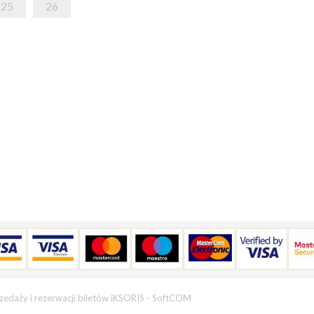
25
26
zedaży i rezerwacji biletów iKSORIS
-
SoftCOM