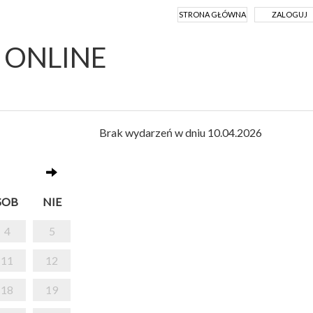
STRONA GŁÓWNA
ZALOGUJ
Y ONLINE
Brak wydarzeń w dniu 10.04.2026
SOB
NIE
4
5
11
12
18
19