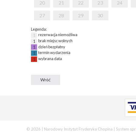
20
21
22
23
24
27
28
29
30
Legenda:
rezerwacja niemożliwa
1
brak miejsc wolnych
1
dzień bezpłatny
1
termin wydarzenia
1
wybrana data
1
© 2026 | Narodowy Instytut Fryderyka Chopina |
System spr