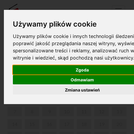
Menu
Używamy plików cookie
Używamy plików cookie i innych technologii śledzeni
Twój koszyk jest pusty!
poprawić jakość przeglądania naszej witryny, wyświe
pl
en
spersonalizowane treści i reklamy, analizować ruch w
witrynie i wiedzieć, skąd pochodzą nasi użytkownicy
KRAINA DŹWIĘKÓW
Zgoda
SIERPIEŃ 2023
Odmawiam
PON
WT
ŚR
CZW
PIĄ
SOB
NIE
Zmiana ustawień
1
2
3
4
5
6
7
8
9
10
11
12
13
14
15
16
17
18
19
20