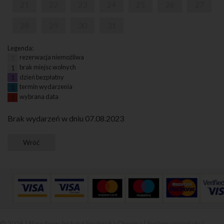
21
22
23
24
25
26
27
28
29
30
31
Legenda:
rezerwacja niemożliwa
1
brak miejsc wolnych
1
dzień bezpłatny
1
termin wydarzenia
1
wybrana data
1
Brak wydarzeń w dniu 07.08.2023
© 2026 | Narodowy Instytut Fryderyka Chopina |
System sprzedaży i