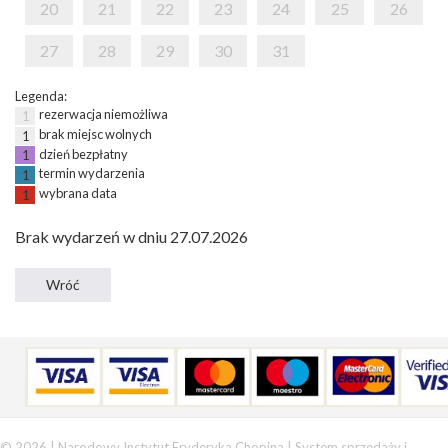
20
21
22
23
24
25
26
27
28
29
30
31
Legenda:
rezerwacja niemożliwa
1
brak miejsc wolnych
1
dzień bezpłatny
1
termin wydarzenia
1
wybrana data
1
Brak wydarzeń w dniu 27.07.2026
© 2026 | Narodowy Instytut Fryderyka Chopina |
System sprzedaży i