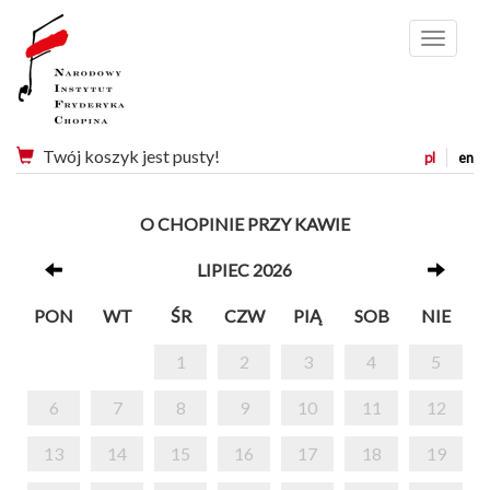
Menu
Twój koszyk jest pusty!
pl
en
O CHOPINIE PRZY KAWIE
LIPIEC 2026
PON
WT
ŚR
CZW
PIĄ
SOB
NIE
1
2
3
4
5
6
7
8
9
10
11
12
13
14
15
16
17
18
19