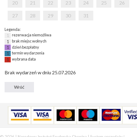
20
21
22
23
24
25
26
27
28
29
30
31
Legenda:
rezerwacja niemożliwa
1
brak miejsc wolnych
1
dzień bezpłatny
1
termin wydarzenia
1
wybrana data
1
Brak wydarzeń w dniu 25.07.2026
© 2026 | Narodowy Instytut Fryderyka Chopina |
System sprzedaży i