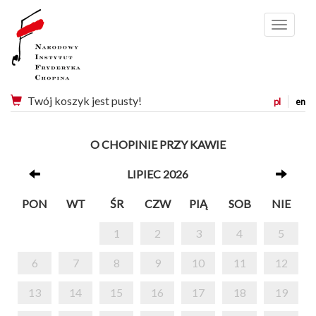
Menu
Twój koszyk jest pusty!
pl
en
O CHOPINIE PRZY KAWIE
LIPIEC 2026
PON
WT
ŚR
CZW
PIĄ
SOB
NIE
1
2
3
4
5
6
7
8
9
10
11
12
13
14
15
16
17
18
19