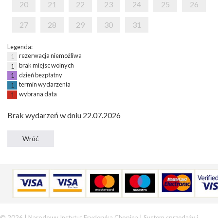
20
21
22
23
24
25
26
27
28
29
30
31
Legenda:
rezerwacja niemożliwa
1
brak miejsc wolnych
1
dzień bezpłatny
1
termin wydarzenia
1
wybrana data
1
Brak wydarzeń w dniu 22.07.2026
© 2026 | Narodowy Instytut Fryderyka Chopina |
System sprzedaży i