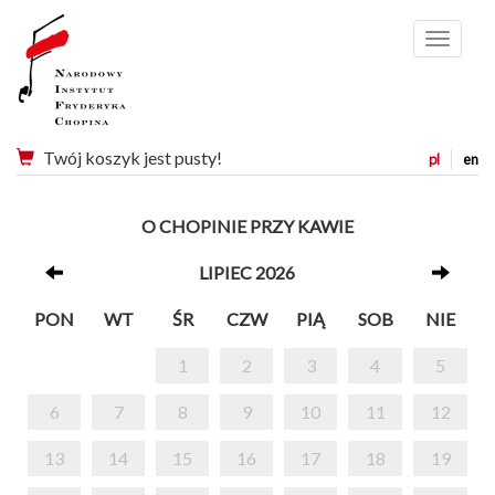
Menu
Twój koszyk jest pusty!
pl
en
O CHOPINIE PRZY KAWIE
LIPIEC 2026
PON
WT
ŚR
CZW
PIĄ
SOB
NIE
1
2
3
4
5
6
7
8
9
10
11
12
13
14
15
16
17
18
19