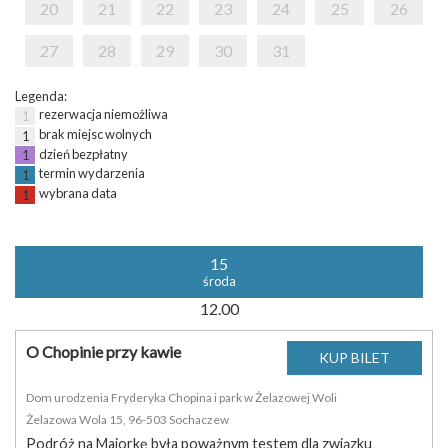
20
21
22
23
24
25
26
27
28
29
30
31
Legenda:
rezerwacja niemożliwa
1
brak miejsc wolnych
1
dzień bezpłatny
1
termin wydarzenia
1
wybrana data
1
15
środa
12.00
O Chopinie przy kawie
Dom urodzenia Fryderyka Chopina i park w Żelazowej Woli
Żelazowa Wola 15, 96-503 Sochaczew
Podróż na Majorkę była poważnym testem dla związku