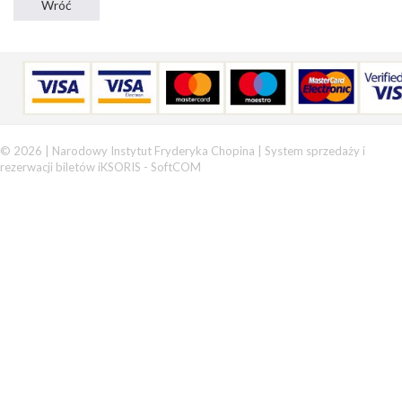
© 2026 | Narodowy Instytut Fryderyka Chopina |
System sprzedaży i
rezerwacji biletów iKSORIS
-
SoftCOM