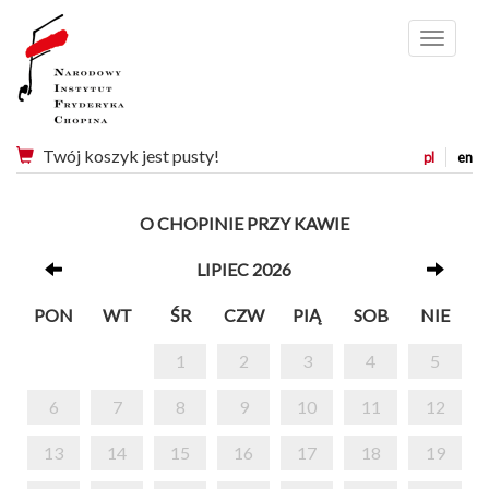
Menu
Twój koszyk jest pusty!
pl
en
O CHOPINIE PRZY KAWIE
LIPIEC 2026
PON
WT
ŚR
CZW
PIĄ
SOB
NIE
1
2
3
4
5
6
7
8
9
10
11
12
13
14
15
16
17
18
19