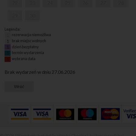
22
23
24
25
26
27
28
29
30
Legenda:
rezerwacja niemożliwa
1
brak miejsc wolnych
1
dzień bezpłatny
1
termin wydarzenia
1
wybrana data
1
Brak wydarzeń w dniu 27.06.2026
© 2026 | Narodowy Instytut Fryderyka Chopina |
System sprzedaży i