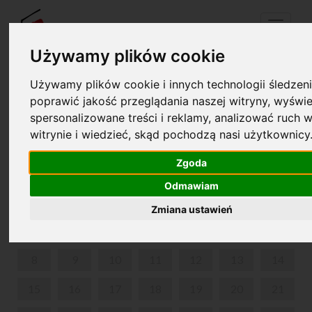
Menu
Używamy plików cookie
Używamy plików cookie i innych technologii śledzeni
Twój koszyk jest pusty!
poprawić jakość przeglądania naszej witryny, wyświe
pl
en
spersonalizowane treści i reklamy, analizować ruch w
witrynie i wiedzieć, skąd pochodzą nasi użytkownicy
O CHOPINIE PRZY KAWIE
Zgoda
CZERWIEC 2026
Odmawiam
PON
WT
ŚR
CZW
PIĄ
SOB
NIE
Zmiana ustawień
1
2
3
4
5
6
7
8
9
10
11
12
13
14
15
16
17
18
19
20
21