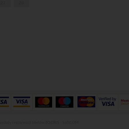
27
28
zedaży i rezerwacji biletów iKSORIS
-
SoftCOM