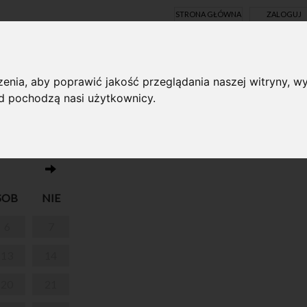
STRONA GŁÓWNA
ZALOGUJ
Y ONLINE
enia, aby poprawić jakość przeglądania naszej witryny, wy
ąd pochodzą nasi użytkownicy.
Brak wydarzeń w dniu 21.06.2026
SOB
NIE
6
7
13
14
20
21