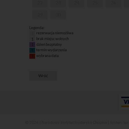
22
23
24
25
26
29
30
Legenda:
rezerwacja niemożliwa
1
brak miejsc wolnych
1
dzień bezpłatny
1
termin wydarzenia
1
wybrana data
1
© 2026 | Narodowy Instytut Fryderyka Chopina |
System spr