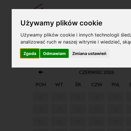
BILET
Używamy plików cookie
Używamy plików cookie i innych technologii śledz
analizować ruch w naszej witrynie i wiedzieć, sk
Twój koszyk jest pusty!
Zgoda
Odmawiam
Zmiana ustawień
O CHOPINIE PRZY KAWIE
CZERWIEC 2026
PON
WT
ŚR
CZW
PIĄ
1
2
3
4
5
8
9
10
11
12
15
16
17
18
19