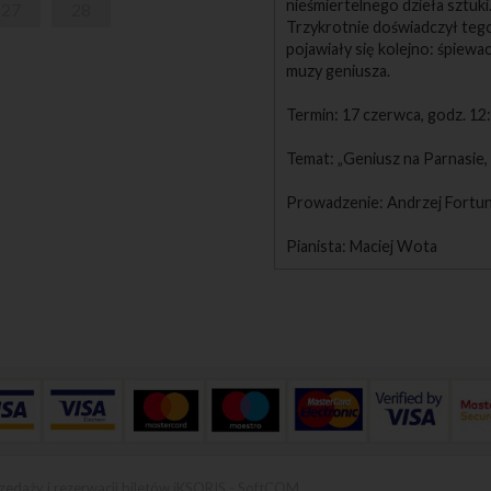
nieśmiertelnego dzieła sztuki
27
28
Trzykrotnie doświadczył tego
pojawiały się kolejno: śpiew
muzy geniusza.
Termin: 17 czerwca, godz. 12
Temat: „Geniusz na Parnasie,
Prowadzenie: Andrzej Fortu
Pianista: Maciej Wota
zedaży i rezerwacji biletów iKSORIS
-
SoftCOM