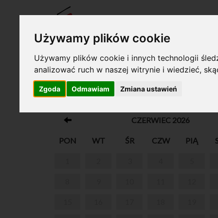
BILET
Używamy plików cookie
Używamy plików cookie i innych technologii śledz
analizować ruch w naszej witrynie i wiedzieć, sk
Twój koszyk jest pusty!
Zgoda
Odmawiam
Zmiana ustawień
O CHOPINIE PRZY KAWIE
CZERWIEC 2026
PON
WT
ŚR
CZW
PIĄ
1
2
3
4
5
8
9
10
11
12
15
16
17
18
19