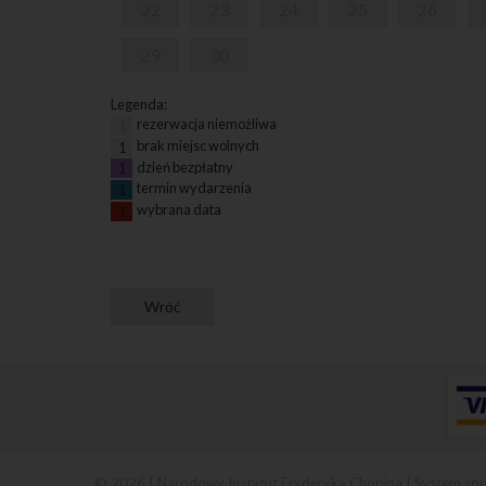
22
23
24
25
26
29
30
Legenda:
rezerwacja niemożliwa
1
brak miejsc wolnych
1
dzień bezpłatny
1
termin wydarzenia
1
wybrana data
1
© 2026 | Narodowy Instytut Fryderyka Chopina |
System spr