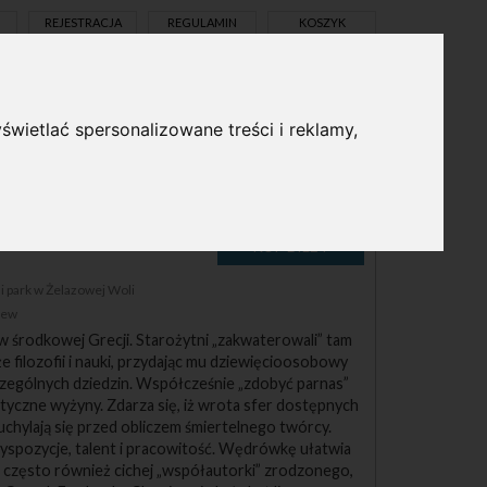
REJESTRACJA
REGULAMIN
KOSZYK
świetlać spersonalizowane treści i reklamy,
pl
en
 park w Żelazowej Woli
zew
 środkowej Grecji. Starożytni „zakwaterowali” tam
że filozofii i nauki, przydając mu dziewięcioosobowy
zególnych dziedzin. Współcześnie „zdobyć parnas”
styczne wyżyny. Zdarza się, iż wrota sfer dostępnych
chylają się przed obliczem śmiertelnego twórcy.
spozycje, talent i pracowitość. Wędrówkę ułatwia
 często również cichej „współautorki” zrodzonego,