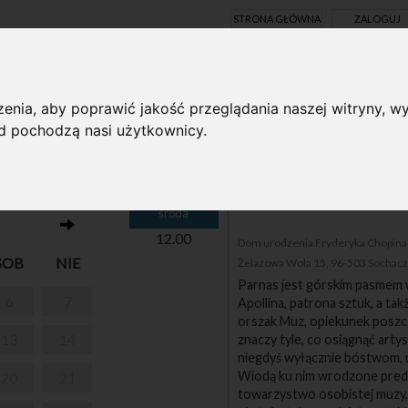
STRONA GŁÓWNA
ZALOGUJ
Y ONLINE
enia, aby poprawić jakość przeglądania naszej witryny, wy
ąd pochodzą nasi użytkownicy.
17
O Chopinie przy kawie
środa
12.00
Dom urodzenia Fryderyka Chopina i
SOB
NIE
Żelazowa Wola 15, 96-503 Sochac
Parnas jest górskim pasmem w
6
7
Apollina, patrona sztuk, a tak
orszak Muz, opiekunek poszc
13
14
znaczy tyle, co osiągnąć arty
niegdyś wyłącznie bóstwom, u
Wiodą ku nim wrodzone predy
20
21
towarzystwo osobistej muzy,