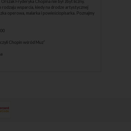
. Orszak Fryderyka Chopina nie był zbyt liczny.
 rodzaju wsparcia, kiedy na drodze artystycznej
aczka operowa, malarka i powieściopisarka. Poznajmy
:00
 czyli Chopin wśród Muz”
na