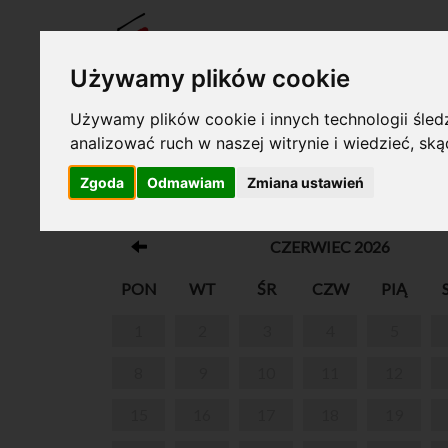
BILET
Używamy plików cookie
Używamy plików cookie i innych technologii śledz
analizować ruch w naszej witrynie i wiedzieć, sk
Twój koszyk jest pusty!
Zgoda
Odmawiam
Zmiana ustawień
O CHOPINIE PRZY KAWIE
CZERWIEC 2026
PON
WT
ŚR
CZW
PIĄ
1
2
3
4
5
8
9
10
11
12
15
16
17
18
19