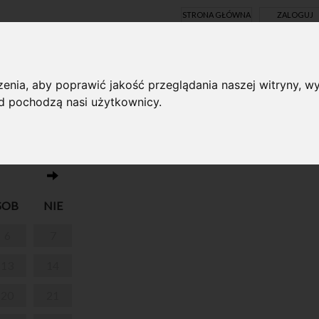
STRONA GŁÓWNA
ZALOGUJ
Y ONLINE
enia, aby poprawić jakość przeglądania naszej witryny, wy
ąd pochodzą nasi użytkownicy.
Brak wydarzeń w dniu 12.06.2026
SOB
NIE
6
7
13
14
20
21