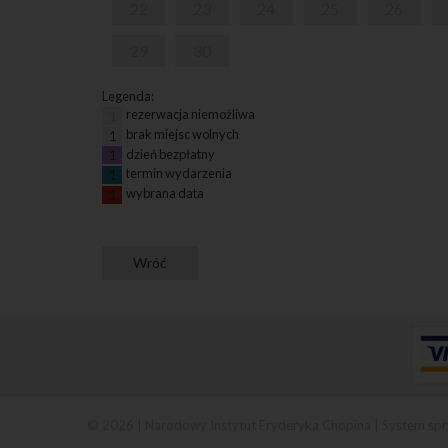
22
23
24
25
26
29
30
Legenda:
rezerwacja niemożliwa
1
brak miejsc wolnych
1
dzień bezpłatny
1
termin wydarzenia
1
wybrana data
1
© 2026 | Narodowy Instytut Fryderyka Chopina |
System spr