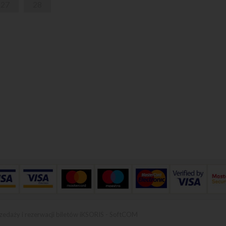
27
28
zedaży i rezerwacji biletów iKSORIS
-
SoftCOM