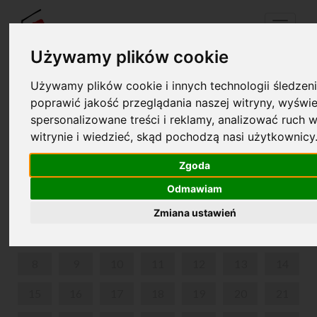
Menu
Używamy plików cookie
Używamy plików cookie i innych technologii śledzeni
Twój koszyk jest pusty!
poprawić jakość przeglądania naszej witryny, wyświe
pl
en
spersonalizowane treści i reklamy, analizować ruch w
witrynie i wiedzieć, skąd pochodzą nasi użytkownicy
O CHOPINIE PRZY KAWIE
Zgoda
CZERWIEC 2026
Odmawiam
PON
WT
ŚR
CZW
PIĄ
SOB
NIE
Zmiana ustawień
1
2
3
4
5
6
7
8
9
10
11
12
13
14
15
16
17
18
19
20
21