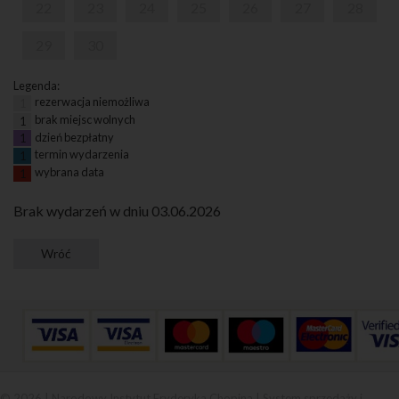
22
23
24
25
26
27
28
29
30
Legenda:
rezerwacja niemożliwa
1
brak miejsc wolnych
1
dzień bezpłatny
1
termin wydarzenia
1
wybrana data
1
Brak wydarzeń w dniu 03.06.2026
© 2026 | Narodowy Instytut Fryderyka Chopina |
System sprzedaży i