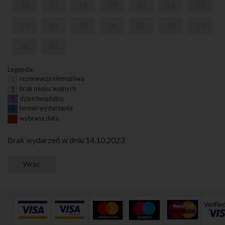
16
17
18
19
20
21
22
23
24
25
26
27
28
29
30
31
Legenda:
rezerwacja niemożliwa
1
brak miejsc wolnych
1
dzień bezpłatny
1
termin wydarzenia
1
wybrana data
1
Brak wydarzeń w dniu 14.10.2023