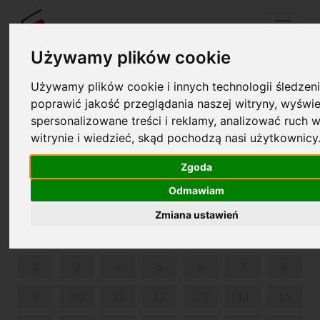
Menu
Używamy plików cookie
Używamy plików cookie i innych technologii śledzeni
Twój koszyk jest pusty!
poprawić jakość przeglądania naszej witryny, wyświe
pl
en
spersonalizowane treści i reklamy, analizować ruch w
witrynie i wiedzieć, skąd pochodzą nasi użytkownicy
O CHOPINIE PRZY KAWIE
Zgoda
PAŹDZIERNIK 2023
Odmawiam
PON
WT
ŚR
CZW
PIĄ
SOB
NIE
Zmiana ustawień
1
2
3
4
5
6
7
8
9
10
11
12
13
14
15