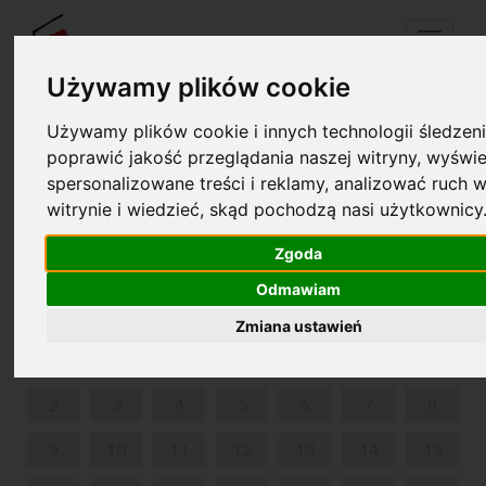
Menu
Używamy plików cookie
Używamy plików cookie i innych technologii śledzeni
Twój koszyk jest pusty!
poprawić jakość przeglądania naszej witryny, wyświe
pl
en
spersonalizowane treści i reklamy, analizować ruch w
witrynie i wiedzieć, skąd pochodzą nasi użytkownicy
O CHOPINIE PRZY KAWIE
Zgoda
PAŹDZIERNIK 2023
Odmawiam
PON
WT
ŚR
CZW
PIĄ
SOB
NIE
Zmiana ustawień
1
2
3
4
5
6
7
8
9
10
11
12
13
14
15