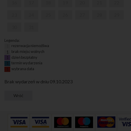
16
17
18
19
20
21
22
23
24
25
26
27
28
29
30
31
Legenda:
rezerwacja niemożliwa
1
brak miejsc wolnych
1
dzień bezpłatny
1
termin wydarzenia
1
wybrana data
1
Brak wydarzeń w dniu 09.10.2023