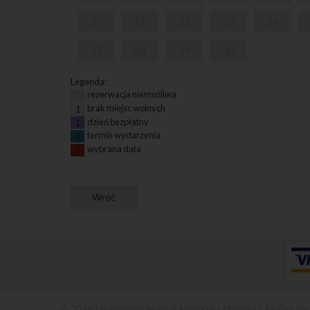
20
21
22
23
24
27
28
29
30
Legenda:
rezerwacja niemożliwa
1
brak miejsc wolnych
1
dzień bezpłatny
1
termin wydarzenia
1
wybrana data
1
© 2026 | Narodowy Instytut Fryderyka Chopina |
System spr