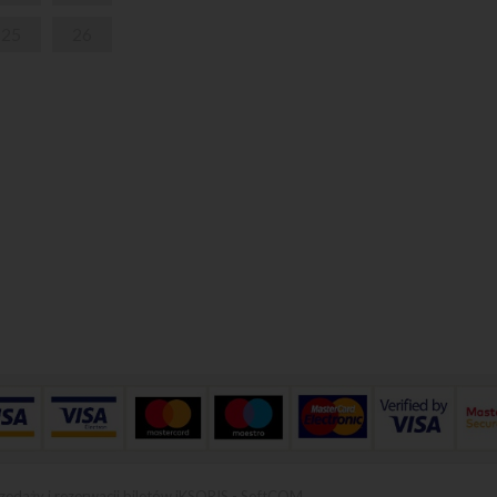
25
26
zedaży i rezerwacji biletów iKSORIS
-
SoftCOM