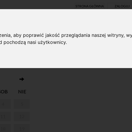
STRONA GŁÓWNA
ZALOGUJ
Y ONLINE
enia, aby poprawić jakość przeglądania naszej witryny, wy
ąd pochodzą nasi użytkownicy.
Brak wydarzeń w dniu 21.11.2023
NAUCZYCIELI
SOB
NIE
4
5
11
12
18
19