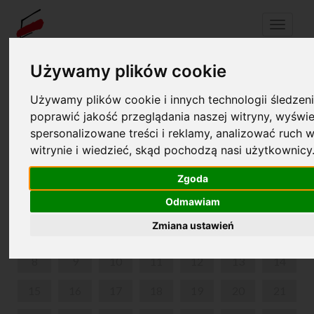
Menu
Używamy plików cookie
Używamy plików cookie i innych technologii śledzeni
Twój koszyk jest pusty!
pl
en
poprawić jakość przeglądania naszej witryny, wyświe
spersonalizowane treści i reklamy, analizować ruch w
WEEKENDOWE ZWIEDZANIE Z PRZEWODNIKIEM
witrynie i wiedzieć, skąd pochodzą nasi użytkownicy
CZERWIEC 2026
Zgoda
PON
WT
ŚR
CZW
PIĄ
SOB
NIE
Odmawiam
Zmiana ustawień
1
2
3
4
5
6
7
8
9
10
11
12
13
14
15
16
17
18
19
20
21