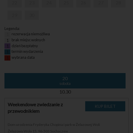
22
23
24
25
26
27
28
29
30
Legenda:
rezerwacja niemożliwa
1
brak miejsc wolnych
1
dzień bezpłatny
1
termin wydarzenia
1
wybrana data
1
20
sobota
10.30
Weekendowe zwiedzanie z
przewodnikiem
Dom urodzenia Fryderyka Chopina i park w Żelazowej Woli
Żelazowa Wola 15, 96-503 Sochaczew