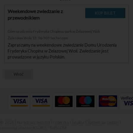
Weekendowe zwiedzanie z
przewodnikiem
Dom urodzenia Fryderyka Chopina i park w Żelazowej Woli
Żelazowa Wola 15, 96-503 Sochaczew
Zapraszamy na weekendowe zwiedzanie Domu Urodzenia
Fryderyka Chopina w Żelazowej Woli. Zwiedzanie jest
prowadzone w języku Polskim.
© 2026 | Narodowy Instytut Fryderyka Chopina |
System sprzedaży i
rezerwacji biletów iKSORIS
-
SoftCOM